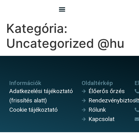
Kategória:
Uncategorized @hu
Információk
Oldaltérkép
E
Adatkezelési tájékoztató
Élőerős őrzés
(frissítés alatt)
Rendezvénybiztosí
Cookie tájékoztató
Rólunk
Kapcsolat